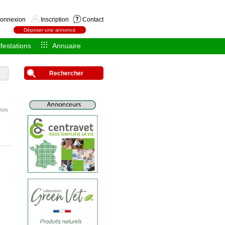
onnexion
Inscription
Contact
Déposer une annonce
festations
Annuaire
Rechercher
2024)