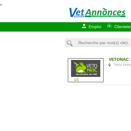
<
Emploi
Clientele
VETONAC: f
75011 PAR
1/1