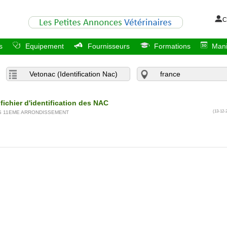
C
s
Equipement
Fournisseurs
Formations
Mani
ichier d'identification des NAC
(13-12-
IS 11EME ARRONDISSEMENT