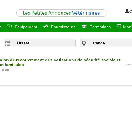
C
s
Equipement
Fournisseurs
Formations
Mani
ion de recouvrement des cotisations de sécurité sociale et
ns familiales
(24-12-
TREUIL