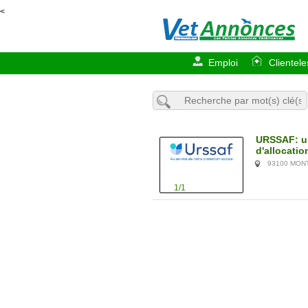
<
Emploi
Clientele
URSSAF: un
d'allocatio
93100 MON
1/1