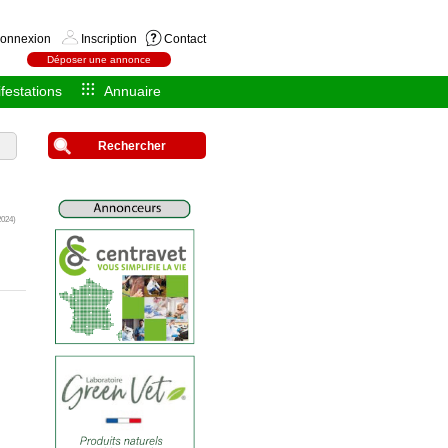
onnexion
Inscription
Contact
Déposer une annonce
festations
Annuaire
Rechercher
2024)