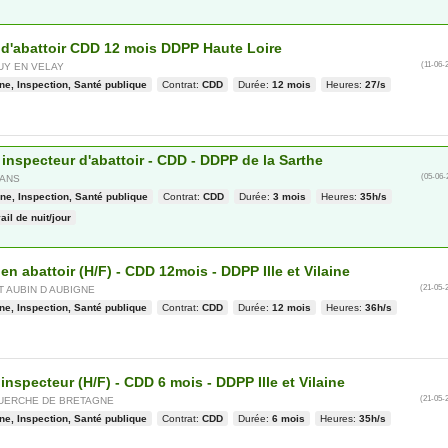
e d'abattoir CDD 12 mois DDPP Haute Loire
(11-06-
UY EN VELAY
ne, Inspection, Santé publique
Contrat:
CDD
Durée:
12 mois
Heures:
27/s
 inspecteur d'abattoir - CDD - DDPP de la Sarthe
(05-06-
MANS
ne, Inspection, Santé publique
Contrat:
CDD
Durée:
3 mois
Heures:
35h/s
ail de nuit/jour
 en abattoir (H/F) - CDD 12mois - DDPP Ille et Vilaine
(21-05-
T AUBIN D AUBIGNE
ne, Inspection, Santé publique
Contrat:
CDD
Durée:
12 mois
Heures:
36h/s
 inspecteur (H/F) - CDD 6 mois - DDPP Ille et Vilaine
(21-05-
GUERCHE DE BRETAGNE
ne, Inspection, Santé publique
Contrat:
CDD
Durée:
6 mois
Heures:
35h/s