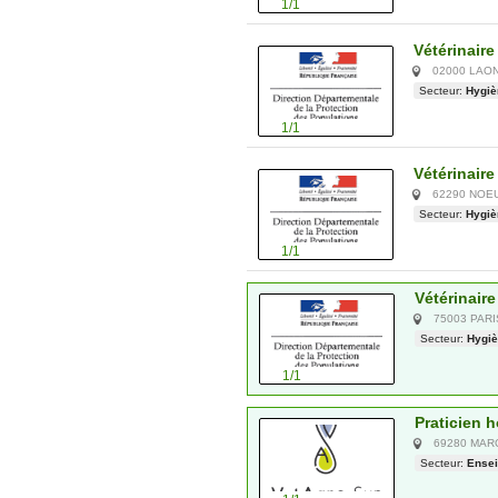
1/1
Vétérinaire
02000 LAO
Secteur:
Hygiè
1/1
Vétérinaire
62290 NOE
Secteur:
Hygiè
1/1
Vétérinair
75003 PAR
Secteur:
Hygiè
1/1
Praticien h
69280 MAR
Secteur:
Ense