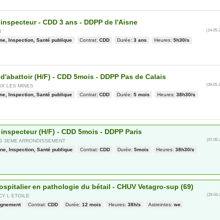
 inspecteur - CDD 3 ans - DDPP de l'Aisne
(14-05-
N
ne, Inspection, Santé publique
Contrat:
CDD
Durée:
3 ans
Heures:
5h30/s
 d'abattoir (H/F) - CDD 5mois - DDPP Pas de Calais
(09-05-
UX LES MINES
ne, Inspection, Santé publique
Contrat:
CDD
Durée:
5 mois
Heures:
38h30/s
e inspecteur (H/F) - CDD 5mois - DDPP Paris
(07-05-
IS 3EME ARRONDISSEMENT
ne, Inspection, Santé publique
Contrat:
CDD
Durée:
5mois
Heures:
38h30/s
ospitalier en pathologie du bétail - CHUV Vetagro-sup (69)
(29-04-
CY L ETOILE
ignement
Contrat:
CDD
Durée:
12 mois
Heures:
38h/s
Astreintes:
we