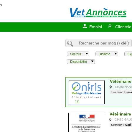
<
Emploi
Clientele
Secteur
Diplôme
Ex
Disponibilité
Vétérinair
44000 NAN
Secteur:
Ensei
1/1
Vétérinaire
02430 GAU
Secteur:
Hygiè