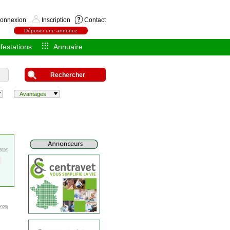
onnexion
Inscription
Contact
Déposer une annonce
festations
Annuaire
Rechercher
Avantages
2026)
2026)