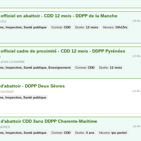
 officiel en abattoir - CDD 12 mois - DDPP de la Manche
(19-06-
UTIS
ne, Inspection, Santé publique
Contrat:
CDD
Durée:
12 mois
Heures:
19h15/s
e officiel cadre de proximité - CDD 12 mois - DDPP Pyrénées
s
(17-06-
LEON LICHARRE
ne, Inspection, Santé publique, Enseignement
Contrat:
CDD
Durée:
12 mois
 d'abattoir - DDPP Deux Sèvres
(13-06-
COUTANT
ne, Inspection, Santé publique
e d'abattoir CDD 3ans DDPP Charente-Maritime
(11-06-
GERES
ne, Inspection, Santé publique
Contrat:
CDD
Durée:
3 ans
Heures:
tps partiel