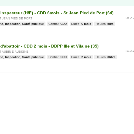
 inspecteur (H/F) - CDD 6mois - St Jean Pied de Port (64)
(26-04-
T JEAN PIED DE PORT
ne, Inspection, Santé publique
Contrat:
CDD
Durée:
6 mois
Heures:
5h/s
 d'abattoir - CDD 2 mois - DDPP Ille et Vilaine (35)
(19-04-
T AUBIN D AUBIGNE
ne, Inspection, Santé publique
Contrat:
CDD
Durée:
2 mois
Heures:
36h/s