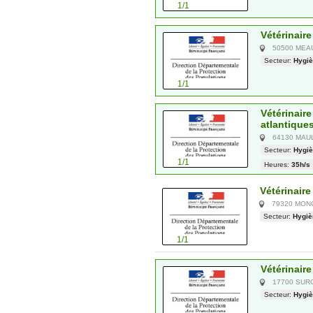
1/1
Vétérinaire
50500 MEA
Secteur:
Hygiè
1/1
Vétérinair
atlantique
64130 MAU
Secteur:
Hygiè
1/1
Heures:
35h/s
Vétérinaire
79320 MON
Secteur:
Hygiè
1/1
Vétérinair
17700 SUR
Secteur:
Hygiè