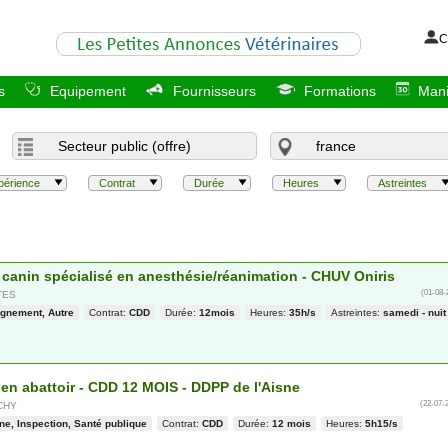
C
s
Equipement
Fournisseurs
Formations
Mani
périence
Contrat
Durée
Heures
Astreintes
e canin spécialisé en anesthésie/réanimation - CHUV Oniris
(01-08-
TES
gnement, Autre
Contrat:
CDD
Durée:
12mois
Heures:
35h/s
Astreintes:
samedi - nuit
 en abattoir - CDD 12 MOIS - DDPP de l'Aisne
(22-07-
CHY
ne, Inspection, Santé publique
Contrat:
CDD
Durée:
12 mois
Heures:
5h15/s