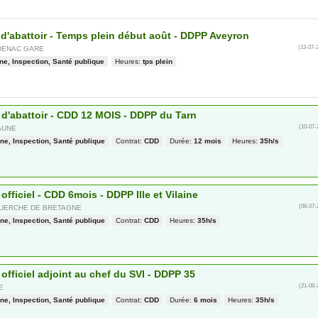
 d'abattoir - Temps plein début août - DDPP Aveyron
(13-07-
DENAC GARE
ne, Inspection, Santé publique
Heures:
tps plein
e d'abattoir - CDD 12 MOIS - DDPP du Tarn
(10-07-
AUNE
ne, Inspection, Santé publique
Contrat:
CDD
Durée:
12 mois
Heures:
35h/s
 officiel - CDD 6mois - DDPP Ille et Vilaine
(06-07-
GUERCHE DE BRETAGNE
ne, Inspection, Santé publique
Contrat:
CDD
Heures:
35h/s
 officiel adjoint au chef du SVI - DDPP 35
(21-06-
E
ne, Inspection, Santé publique
Contrat:
CDD
Durée:
6 mois
Heures:
35h/s