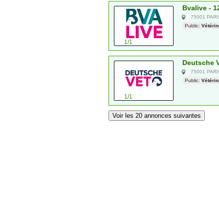
Bvalive - 1
75001 PAR
Public:
Vétérin
1/1
Deutsche V
75001 PAR
Public:
Vétérin
1/1
Voir les 20 annonces suivantes