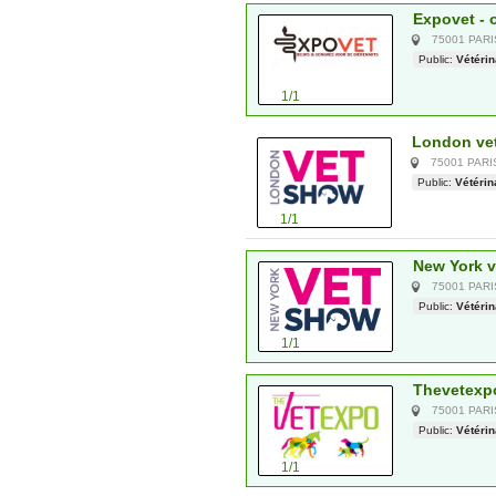
Expovet - 
75001 PAR
Public:
Vétérin
1/1
London vet
75001 PAR
Public:
Vétérin
1/1
New York v
75001 PAR
Public:
Vétérin
1/1
Thevetexpo
75001 PAR
Public:
Vétérin
1/1