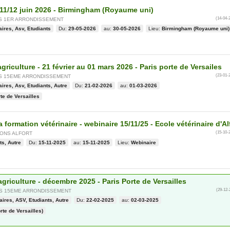
 11/12 juin 2026 - Birmingham (Royaume uni)
(14-04-
IS 1ER ARRONDISSEMENT
aires, Asv, Etudiants
Du:
29-05-2026
au:
30-05-2026
Lieu:
Birmingham (Royaume uni)
agriculture - 21 février au 01 mars 2026 - Paris porte de Versailes
(23-01-
IS 15EME ARRONDISSEMENT
aires, Asv, Etudiants, Autre
Du:
21-02-2026
au:
01-03-2026
te de Versailles
 formation vétérinaire - webinaire 15/11/25 - Ecole vétérinaire d'Al
(15-10-
SONS ALFORT
ts, Autre
Du:
15-11-2025
au:
15-11-2025
Lieu:
Webinaire
agriculture - décembre 2025 - Paris Porte de Versailles
(29-12-
IS 15EME ARRONDISSEMENT
aires, ASV, Etudiants, Autre
Du:
22-02-2025
au:
02-03-2025
rte de Versailles)