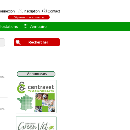
onnexion
Inscription
Contact
Déposer une annonce
festations
Annuaire
Rechercher
2026)
2026)