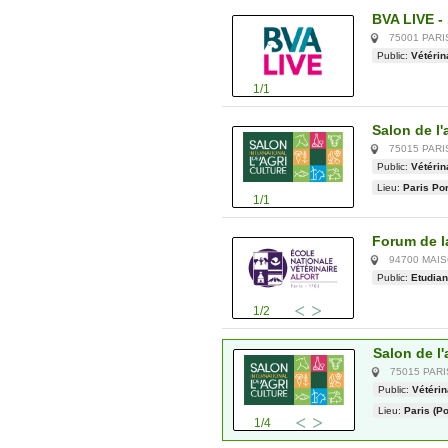
BVA LIVE -
75001 PAR
Public:
Vétérin
1/1
Salon de l'
75015 PAR
Public:
Vétérin
Lieu:
Paris Por
1/1
Forum de la
94700 MAI
Public:
Etudian
1/2
Salon de l'
75015 PAR
Public:
Vétérin
Lieu:
Paris (Po
1/4