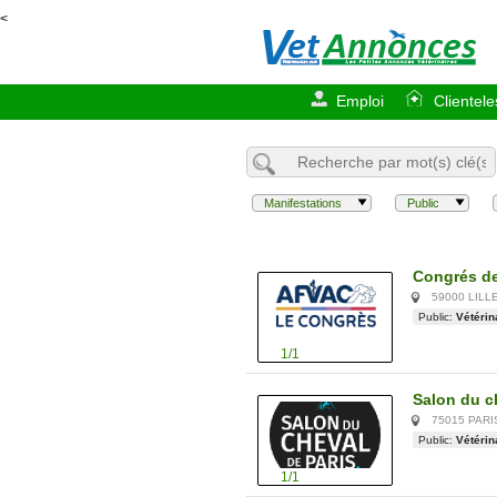
<
Emploi
Clientele
Manifestations
Public
Congrés de 
59000 LILL
Public:
Vétérin
1/1
Salon du ch
75015 PAR
Public:
Vétérin
1/1