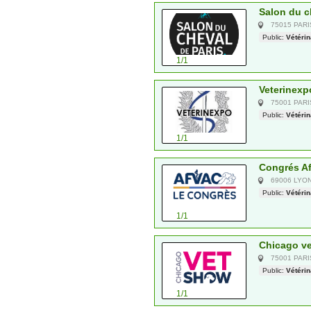
Salon du c
75015 PAR
Public:
Vétérin
1/1
Veterinexp
75001 PAR
Public:
Vétérin
1/1
Congrés Af
69006 LYO
Public:
Vétérin
1/1
Chicago ve
75001 PAR
Public:
Vétérin
1/1