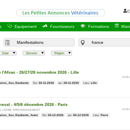
C
s
Equipement
Fournisseurs
Formations
Mani
Date
Session
Région
l'Afvac - 26/27/28 novembre 2026 - Lille
(12-06-
E
aires, Asv, Etudiants
Du:
26-11-2026
au:
28-11-2026
Lieu:
Lille
eval - 4/5/6 décembre 2026 - Paris
(12-06-
IS 15EME ARRONDISSEMENT
aires, Asv, Etudiants, Autre
Du:
04-12-2026
au:
06-12-2026
Lieu:
Paris