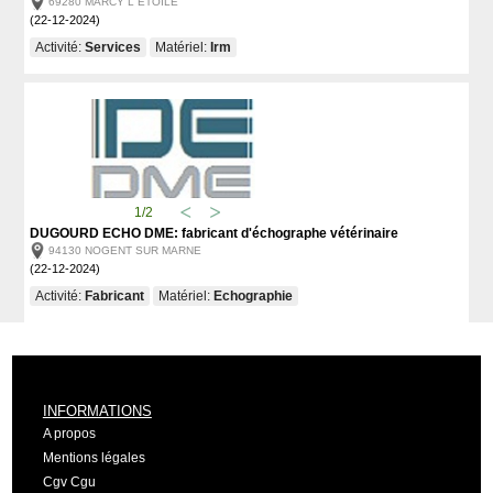
69280 MARCY L ETOILE
(22-12-2024)
Activité:
Services
Matériel:
Irm
1/2
DUGOURD ECHO DME: fabricant d'échographe vétérinaire
94130 NOGENT SUR MARNE
(22-12-2024)
Activité:
Fabricant
Matériel:
Echographie
INFORMATIONS
A propos
Mentions légales
Cgv Cgu