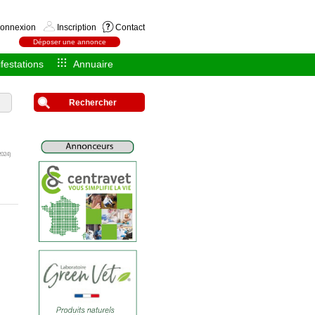
onnexion
Inscription
Contact
Déposer une annonce
festations
Annuaire
Rechercher
2024)