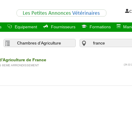
C
s
Equipement
Fournisseurs
Formations
Mani
'Agriculture de France
(24-12-
IS 8EME ARRONDISSEMENT