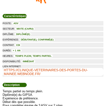
Caractéristiques
POSTE:
ASV
SECTEUR:
MIXTE (CA/RU)
DIPLÔME:
DIPLÔMÉ(E)
EXPÉRIENCE:
DÉBUTANT(E), CONFIRMÉ(E)
CONTRAT:
CDI
DURÉE:
> 1 AN
HEURES:
TEMPS PLEIN, TEMPS PARTIEL
DISPONIBILITÉ:
IMMÉDIAT
LIEN INTERNET:
HTTPS://CLINIQUE-VETERINAIRES-DES-PORTES-DU-
MAINEE.WEBNODE.FR/
Description
Temps partiel ou temps plein.
Diplômé(e) du GIPSA.
Expérience de préférence.
Début dès que possible.
Pour compléter équipe de 3 ASV sur 2 sites