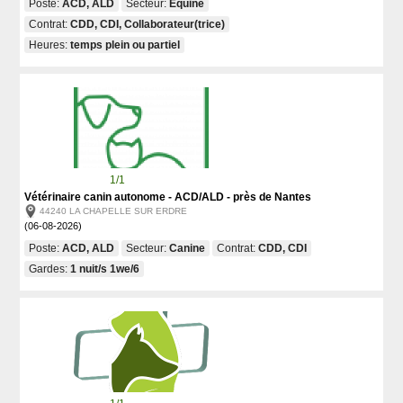
Poste:
ACD, ALD
Secteur:
Equine
Contrat:
CDD, CDI, Collaborateur(trice)
Heures:
temps plein ou partiel
1/1
Vétérinaire canin autonome - ACD/ALD - près de Nantes
44240 LA CHAPELLE SUR ERDRE
(06-08-2026)
Poste:
ACD, ALD
Secteur:
Canine
Contrat:
CDD, CDI
Gardes:
1 nuit/s 1we/6