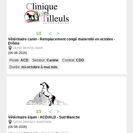
1/2
Vétérinaire canin - Remplacement congé maternité en octobre -
Drôme
26200 MONTELIMAR
(06-08-2026)
Poste:
ACD
Secteur:
Canine
Contrat:
CDD
Durée:
mi-octobre à mai min.
1/3
Vétérinaire équin - ACD/ALD - Sud Manche
50530 DRAGEY RONTHON
(06-08-2026)