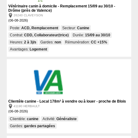
1/1
Vétérinaire canin à domicile - Remplacement 15/09 au 30/10 -
Drôme (près de Valence)
26240 CLAVEYSON
(06-08-2026)
Poste:
ACD, Remplacement
Secteur:
Canine
Contrat:
CDD, Collaborateur(trice)
Durée:
15/09 au 30/10
Heures:
2 à 3j/s
Gardes:
non
Rémunération:
CC +15%
Avantages:
Logement
Clientèle canine - Local 178m² à vendre ou à louer - proche de Blois
41190 HERBAULT
(06-08-2026)
Clientèle:
canine
Activité:
Généraliste
Gardes:
gardes partagées