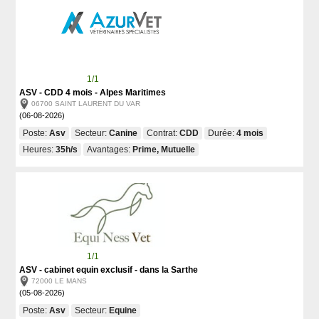
1/1
ASV - CDD 4 mois - Alpes Maritimes
06700 SAINT LAURENT DU VAR
(06-08-2026)
Poste:
Asv
Secteur:
Canine
Contrat:
CDD
Durée:
4 mois
Heures:
35h/s
Avantages:
Prime, Mutuelle
1/1
ASV - cabinet equin exclusif - dans la Sarthe
72000 LE MANS
(05-08-2026)
Poste:
Asv
Secteur:
Equine