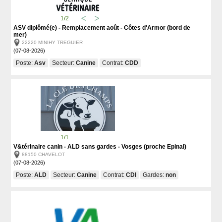
1/2
ASV diplômé(e) - Remplacement août - Côtes d'Armor (bord de
mer)
22220 MINIHY TREGUIER
(07-08-2026)
Poste:
Asv
Secteur:
Canine
Contrat:
CDD
1/1
V&térinaire canin - ALD sans gardes - Vosges (proche Epinal)
88150 CHAVELOT
(07-08-2026)
Poste:
ALD
Secteur:
Canine
Contrat:
CDI
Gardes:
non