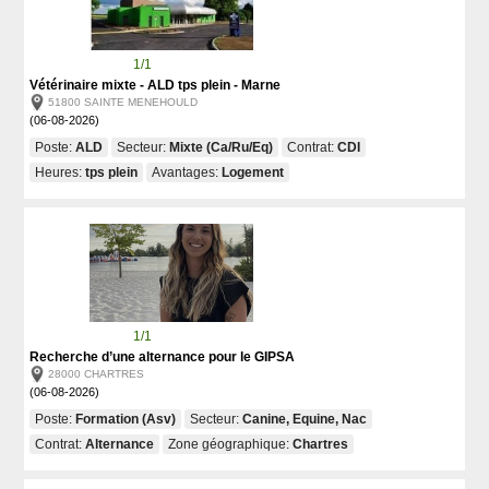
1/1
Vétérinaire mixte - ALD tps plein - Marne
51800 SAINTE MENEHOULD
(06-08-2026)
Poste:
ALD
Secteur:
Mixte (Ca/Ru/Eq)
Contrat:
CDI
Heures:
tps plein
Avantages:
Logement
1/1
Recherche d’une alternance pour le GIPSA
28000 CHARTRES
(06-08-2026)
Poste:
Formation (Asv)
Secteur:
Canine, Equine, Nac
Contrat:
Alternance
Zone géographique:
Chartres