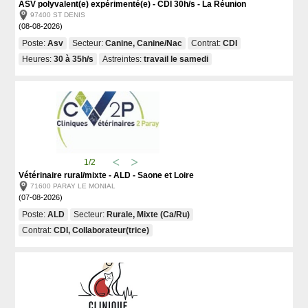
ASV polyvalent(e) expérimenté(e) - CDI 30h/s - La Réunion
97400 ST DENIS
(08-08-2026)
Poste:
Asv
Secteur:
Canine, Canine/Nac
Contrat:
CDI
Heures:
30 à 35h/s
Astreintes:
travail le samedi
1/2
Vétérinaire rural/mixte - ALD - Saone et Loire
71600 PARAY LE MONIAL
(07-08-2026)
Poste:
ALD
Secteur:
Rurale, Mixte (Ca/Ru)
Contrat:
CDI, Collaborateur(trice)