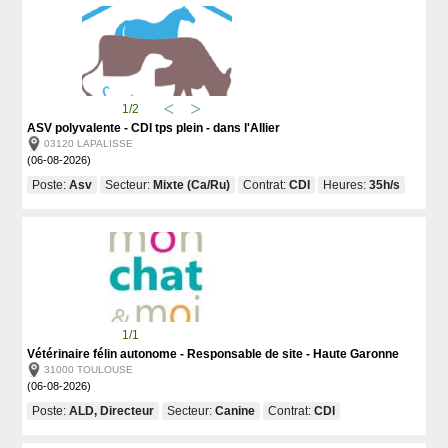
1/2
ASV polyvalente - CDI tps plein - dans l'Allier
03120 LAPALISSE
(06-08-2026)
Poste:
Asv
Secteur:
Mixte (Ca/Ru)
Contrat:
CDI
Heures:
35h/s
1/1
Vétérinaire félin autonome - Responsable de site - Haute Garonne
31000 TOULOUSE
(06-08-2026)
Poste:
ALD, Directeur
Secteur:
Canine
Contrat:
CDI